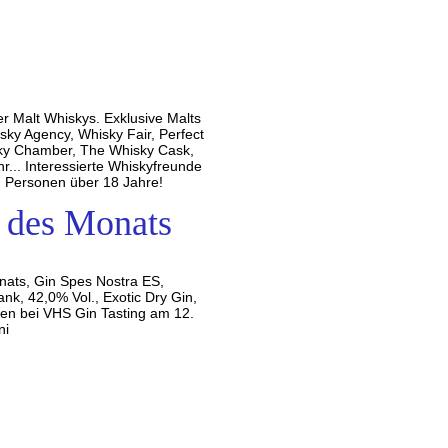
er Malt Whiskys. Exklusive Malts
sky Agency, Whisky Fair, Perfect
isky Chamber, The Whisky Cask,
... Interessierte Whiskyfreunde
an Personen über 18 Jahre!
 des Monats
nats, Gin Spes Nostra ES,
nk, 42,0% Vol., Exotic Dry Gin,
ren bei VHS Gin Tasting am 12.
ni