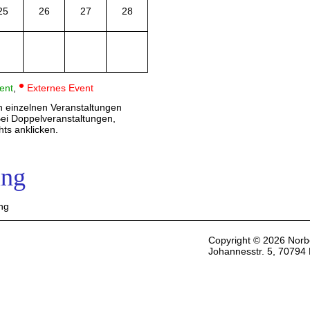
25
26
27
28
•
ent
,
Externes Event
n einzelnen Veranstaltungen
Bei Doppelveranstaltungen,
hts anklicken.
ing
ing
Copyright © 2026 Norbe
Johannesstr. 5, 70794 