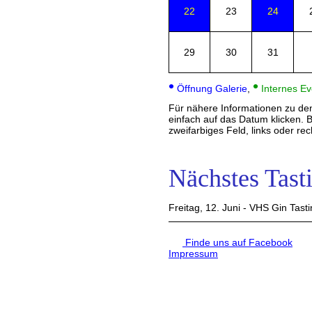
22
23
24
29
30
31
•
•
Öffnung Galerie
,
Internes Ev
Für nähere Informationen zu de
einfach auf das Datum klicken. 
zweifarbiges Feld, links oder rec
Nächstes Tast
Freitag, 12. Juni - VHS Gin Tast
Finde uns auf Facebook
Impressum