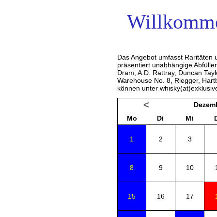
Willkomme
Das Angebot umfasst Raritäten u
präsentiert unabhängige Abfülle
Dram, A.D. Rattray, Duncan Tay
Warehouse No. 8, Riegger, Hartb
können unter whisky(at)exklusiv
<
Dezemb
Mo
Di
Mi
1
2
3
8
9
10
15
16
17